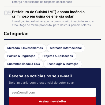
reforça necessidade de resposta coordenada
05
Prefeitura de Cuiabá (MT) aponta incêndio
criminoso em usina de energia solar
Investigação preliminar aponta que suspeito invadiu terreno e
ateou fogo de forma proposital para destruir painéis solares
Categorias
Mercado & Investimentos
Mercado Internacional
Política & Regulação
Projetos & Aplicações
Sustentabilidade & ESG
Tecnologia & Inovação
Receba as notícias no seu e-mail
Boletim diário com o essencial do setor solar
Assinar newsletter