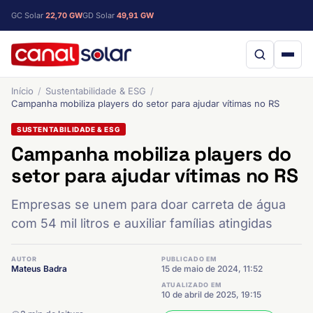
GC Solar
22,70 GW
GD Solar
49,91 GW
Início
Sustentabilidade & ESG
Campanha mobiliza players do setor para ajudar vítimas no RS
SUSTENTABILIDADE & ESG
Campanha mobiliza players do
setor para ajudar vítimas no RS
Empresas se unem para doar carreta de água
com 54 mil litros e auxiliar famílias atingidas
AUTOR
PUBLICADO EM
Mateus Badra
15 de maio de 2024, 11:52
ATUALIZADO EM
10 de abril de 2025, 19:15