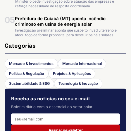
Ministério pede investigação sobre atuação das empresas e
reforça necessidade de resposta coordenada
05
Prefeitura de Cuiabá (MT) aponta incêndio
criminoso em usina de energia solar
Investigação preliminar aponta que suspeito invadiu terreno e
ateou fogo de forma proposital para destruir painéis solares
Categorias
Mercado & Investimentos
Mercado Internacional
Política & Regulação
Projetos & Aplicações
Sustentabilidade & ESG
Tecnologia & Inovação
Receba as notícias no seu e-mail
Boletim diário com o essencial do setor solar
Assinar newsletter