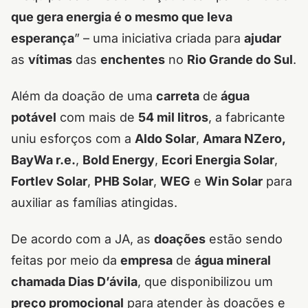
que gera energia é o mesmo que leva
esperança
” – uma iniciativa criada para
ajudar
as
vítimas
das
enchentes
no
Rio Grande do Sul
.
Além da doação de uma
carreta
de
água
potável
com mais de
54 mil litros
, a fabricante
uniu esforços com a
Aldo Solar
,
Amara NZero,
BayWa r.e.
,
Bold Energy
,
Ecori Energia Solar
,
Fortlev Solar
,
PHB Solar
,
WEG
e
Win Solar
para
auxiliar as famílias atingidas.
De acordo com a JA, as
doações
estão sendo
feitas por meio da
empresa
de
água mineral
chamada Dias D’ávila
, que disponibilizou um
preço promocional
para atender às doações e