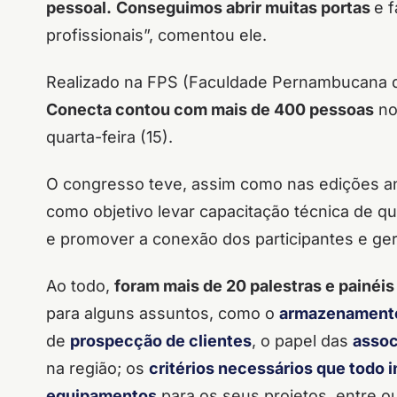
pessoal.
Conseguimos abrir muitas portas
e 
profissionais”, comentou ele.
Realizado na FPS (Faculdade Pernambucana d
Conecta contou com mais de 400 pessoas
nos
quarta-feira (15).
O congresso teve, assim como nas edições an
como objetivo levar capacitação técnica de qu
e promover a conexão dos participantes e ger
Ao todo,
foram mais de 20 palestras e painéi
para alguns assuntos, como o
armazenamento
de
prospecção de clientes
, o papel das
assoc
na região; os
critérios necessários que todo 
equipamentos
para os seus projetos, entre o