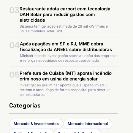
03
Restaurante adota carport com tecnologia
DAH Solar para reduzir gastos com
eletricidade
Sistema tem geração estimada de 26 mil kWh/mês e
utiliza módulos Solar Unit
04
Após apagões em SP e RJ, MME cobra
fiscalização da ANEEL sobre distribuidoras
Ministério pede investigação sobre atuação das empresas
e reforça necessidade de resposta coordenada
05
Prefeitura de Cuiabá (MT) aponta incêndio
criminoso em usina de energia solar
Investigação preliminar aponta que suspeito invadiu
terreno e ateou fogo de forma proposital para destruir
painéis solares
Categorias
Mercado & Investimentos
Mercado Internacional