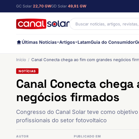
GC Solar
22,70 GW
GD Solar
49,91 GW
Últimas Notícias
Artigos
Latam
Guia do Consumidor
G
Início
Canal Conecta chega ao fim com grandes negócios fir
NOTÍCIAS
Canal Conecta chega 
negócios firmados
Congresso do Canal Solar teve como objetivo 
profissionais do setor fotovoltaico
AUTOR
PUBLICADO EM