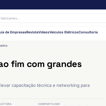
uia de Empresas
Revista
Vídeos
Veículos Elétricos
Consultoria
mados
ao fim com grandes
levar capacitação técnica e networking para
LEITURA
COMPARTILHAR