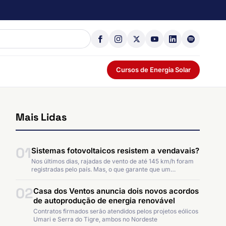
Cursos de Energia Solar
Mais Lidas
01
Sistemas fotovoltaicos resistem a vendavais?
Nos últimos dias, rajadas de vento de até 145 km/h foram
registradas pelo país. Mas, o que garante que um…
02
Casa dos Ventos anuncia dois novos acordos
de autoprodução de energia renovável
Contratos firmados serão atendidos pelos projetos eólicos
Umari e Serra do Tigre, ambos no Nordeste