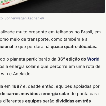
Foto: Sonnenwagen Aachen eV
lidade muito presente em telhados no Brasil, em
a como meio de transporte, como também é a
icional
e que perdura há
quase quatro décadas.
odo o planeta participarão da
36ª edição do
World
os a energia solar e que percorre em uma rota de
rwin e Adelaide.
ada em
1987
e, desde então, equipes
apoiadas por
e carros movidos a energia solar
de ponta para
as diferentes
equipes
serão
divididas em três