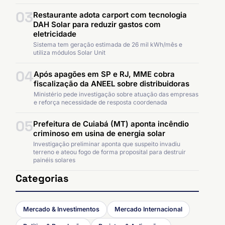
03
Restaurante adota carport com tecnologia
DAH Solar para reduzir gastos com
eletricidade
Sistema tem geração estimada de 26 mil kWh/mês e
utiliza módulos Solar Unit
04
Após apagões em SP e RJ, MME cobra
fiscalização da ANEEL sobre distribuidoras
Ministério pede investigação sobre atuação das empresas
e reforça necessidade de resposta coordenada
05
Prefeitura de Cuiabá (MT) aponta incêndio
criminoso em usina de energia solar
Investigação preliminar aponta que suspeito invadiu
terreno e ateou fogo de forma proposital para destruir
painéis solares
Categorias
Mercado & Investimentos
Mercado Internacional