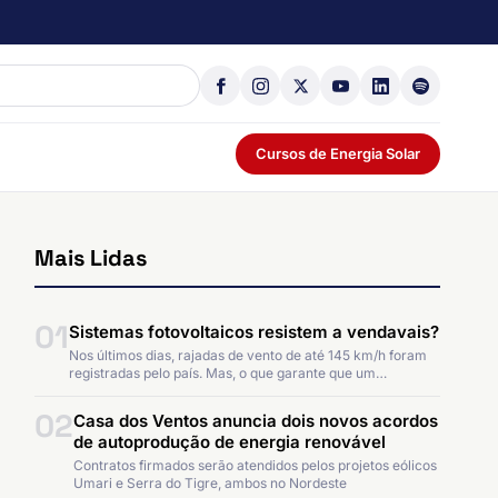
Cursos de Energia Solar
Mais Lidas
01
Sistemas fotovoltaicos resistem a vendavais?
Nos últimos dias, rajadas de vento de até 145 km/h foram
registradas pelo país. Mas, o que garante que um…
02
Casa dos Ventos anuncia dois novos acordos
de autoprodução de energia renovável
Contratos firmados serão atendidos pelos projetos eólicos
Umari e Serra do Tigre, ambos no Nordeste