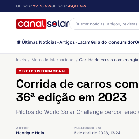
GC Solar
22,70 GW
GD Solar
49,91 GW
Últimas Notícias
Artigos
Latam
Guia do Consumidor
G
Início
Mercado Internacional
Corrida de carros com energia
MERCADO INTERNACIONAL
Corrida de carros com
36ª edição em 2023
Pilotos do World Solar Challenge percorrerão 
AUTOR
PUBLICADO EM
Henrique Hein
6 de abril de 2023, 13:24