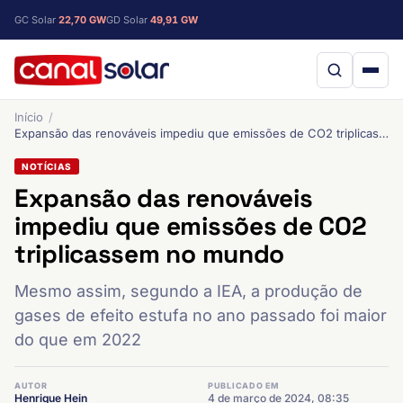
GC Solar
22,70 GW
GD Solar
49,91 GW
Início
Expansão das renováveis impediu que emissões de CO2 triplicassem no mundo
NOTÍCIAS
Expansão das renováveis
impediu que emissões de CO2
triplicassem no mundo
Mesmo assim, segundo a IEA, a produção de
gases de efeito estufa no ano passado foi maior
do que em 2022
AUTOR
PUBLICADO EM
Henrique Hein
4 de março de 2024, 08:35