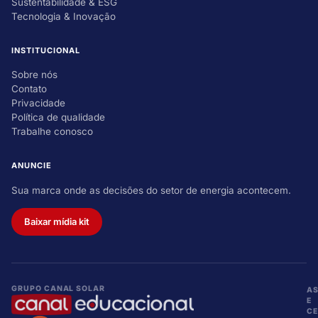
Sustentabilidade & ESG
Tecnologia & Inovação
INSTITUCIONAL
Sobre nós
Contato
Privacidade
Política de qualidade
Trabalhe conosco
ANUNCIE
Sua marca onde as decisões do setor de energia acontecem.
Baixar mídia kit
GRUPO CANAL SOLAR
A
E
CE