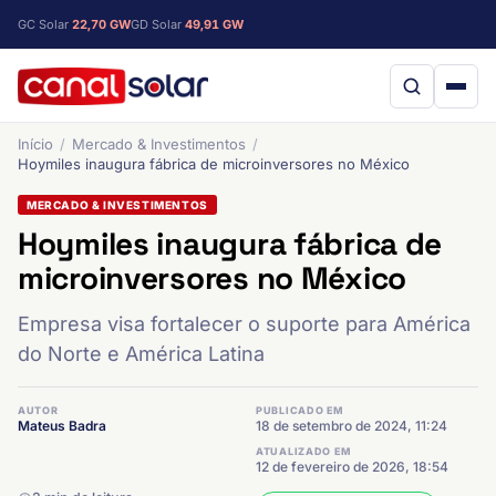
GC Solar
22,70 GW
GD Solar
49,91 GW
Início
Mercado & Investimentos
Hoymiles inaugura fábrica de microinversores no México
MERCADO & INVESTIMENTOS
Hoymiles inaugura fábrica de
microinversores no México
Empresa visa fortalecer o suporte para América
do Norte e América Latina
AUTOR
PUBLICADO EM
Mateus Badra
18 de setembro de 2024, 11:24
ATUALIZADO EM
12 de fevereiro de 2026, 18:54