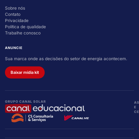
Sobre nós
Contato
Privacidade
Política de qualidade
Trabalhe conosco
ANUNCIE
Sua marca onde as decisões do setor de energia acontecem.
Baixar mídia kit
GRUPO CANAL SOLAR
A
E
CE