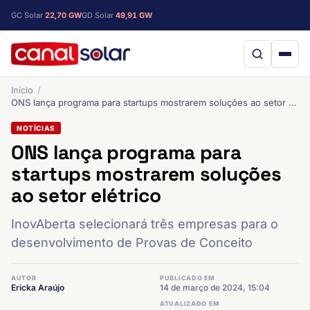
GC Solar
22,70 GW
GD Solar
49,91 GW
Início
ONS lança programa para startups mostrarem soluções ao setor elétrico
NOTÍCIAS
ONS lança programa para
startups mostrarem soluções
ao setor elétrico
InovAberta selecionará três empresas para o
desenvolvimento de Provas de Conceito
AUTOR
PUBLICADO EM
Ericka Araújo
14 de março de 2024, 15:04
ATUALIZADO EM