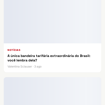
NOTÍCIAS
A única bandeira tarifária extraordinária do Brasil:
você lembra dela?
Valentina Sclauser · 3 ago