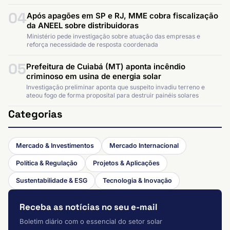
04
Após apagões em SP e RJ, MME cobra fiscalização
da ANEEL sobre distribuidoras
Ministério pede investigação sobre atuação das empresas e
reforça necessidade de resposta coordenada
05
Prefeitura de Cuiabá (MT) aponta incêndio
criminoso em usina de energia solar
Investigação preliminar aponta que suspeito invadiu terreno e
ateou fogo de forma proposital para destruir painéis solares
Categorias
Mercado & Investimentos
Mercado Internacional
Política & Regulação
Projetos & Aplicações
Sustentabilidade & ESG
Tecnologia & Inovação
Receba as notícias no seu e-mail
Boletim diário com o essencial do setor solar