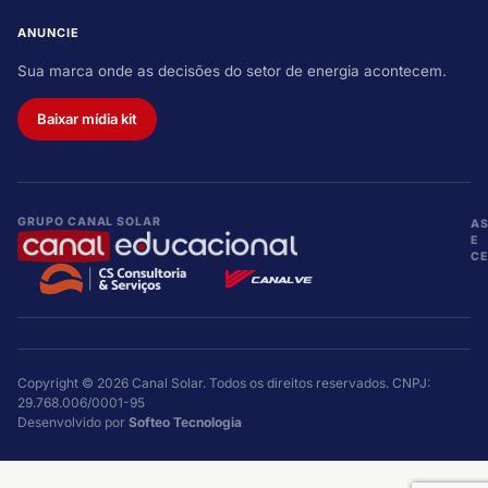
ANUNCIE
Sua marca onde as decisões do setor de energia acontecem.
Baixar mídia kit
GRUPO CANAL SOLAR
A
E
CE
Copyright © 2026 Canal Solar. Todos os direitos reservados. CNPJ:
29.768.006/0001-95
Desenvolvido por
Softeo Tecnologia