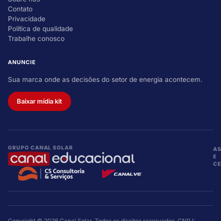
Contato
Privacidade
Política de qualidade
Trabalhe conosco
ANUNCIE
Sua marca onde as decisões do setor de energia acontecem.
Baixar mídia kit
GRUPO CANAL SOLAR
A
E
CE
Copyright © 2026 Canal Solar. Todos os direitos reservados. CNPJ: