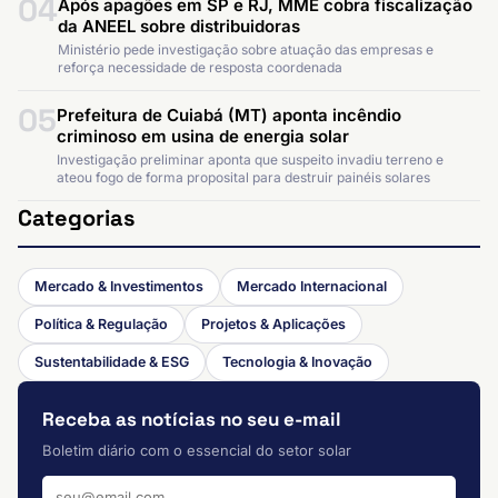
04
Após apagões em SP e RJ, MME cobra fiscalização
da ANEEL sobre distribuidoras
Ministério pede investigação sobre atuação das empresas e
reforça necessidade de resposta coordenada
05
Prefeitura de Cuiabá (MT) aponta incêndio
criminoso em usina de energia solar
Investigação preliminar aponta que suspeito invadiu terreno e
ateou fogo de forma proposital para destruir painéis solares
Categorias
Mercado & Investimentos
Mercado Internacional
Política & Regulação
Projetos & Aplicações
Sustentabilidade & ESG
Tecnologia & Inovação
Receba as notícias no seu e-mail
Boletim diário com o essencial do setor solar