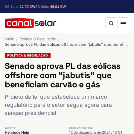
GC Solar
22,70 GW
GD Solar
49,91 GW
Início
Política & Regulação
Senado aprova PL das eólicas offshore com “jabutis” que beneficiam carvão e gás
POLÍTICA & REGULAÇÃO
Senado aprova PL das eólicas
offshore com “jabutis” que
beneficiam carvão e gás
Projeto de lei que estabelece um marco
regulatório para o setor segue agora para
sanção presidencial
AUTOR
PUBLICADO EM
Henrique Hein
12 de dezembro de 2024, 13:01