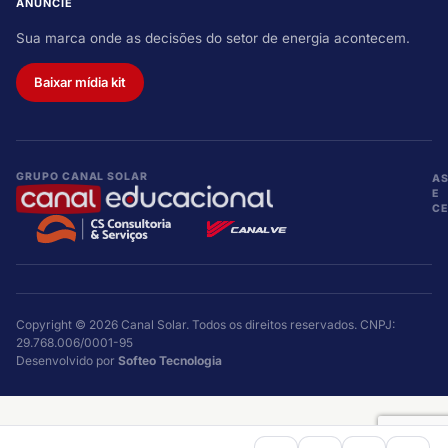
ANUNCIE
Sua marca onde as decisões do setor de energia acontecem.
Baixar mídia kit
GRUPO CANAL SOLAR
A
E
CE
Copyright © 2026 Canal Solar. Todos os direitos reservados. CNPJ:
29.768.006/0001-95
Desenvolvido por
Softeo Tecnologia