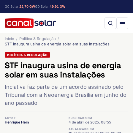
GC Solar
22,70 GW
GD Solar
49,91 GW
Início
Política & Regulação
STF inaugura usina de energia solar em suas instalações
POLÍTICA & REGULAÇÃO
STF inaugura usina de energia
solar em suas instalações
Inciativa faz parte de um acordo assinado pelo
Tribunal com a Neoenergia Brasília em junho do
ano passado
AUTOR
PUBLICADO EM
Henrique Hein
4 de abril de 2025, 08:55
ATUALIZADO EM