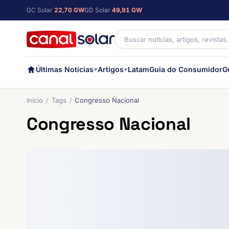
GC Solar
22,70 GW
GD Solar
49,91 GW
Últimas Notícias
Artigos
Latam
Guia do Consumidor
G
Início
Tags
Congresso Nacional
Congresso Nacional