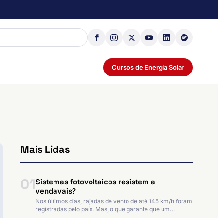
Cursos de Energia Solar
Mais Lidas
01
Sistemas fotovoltaicos resistem a
vendavais?
Nos últimos dias, rajadas de vento de até 145 km/h foram
registradas pelo país. Mas, o que garante que um…