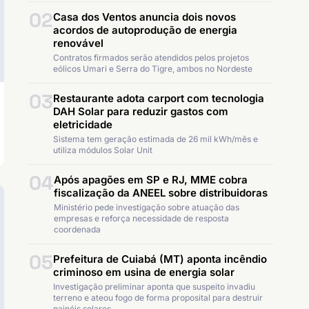
02
Casa dos Ventos anuncia dois novos
acordos de autoprodução de energia
renovável
Contratos firmados serão atendidos pelos projetos
eólicos Umari e Serra do Tigre, ambos no Nordeste
03
Restaurante adota carport com tecnologia
DAH Solar para reduzir gastos com
eletricidade
Sistema tem geração estimada de 26 mil kWh/mês e
utiliza módulos Solar Unit
04
Após apagões em SP e RJ, MME cobra
fiscalização da ANEEL sobre distribuidoras
Ministério pede investigação sobre atuação das
empresas e reforça necessidade de resposta
coordenada
05
Prefeitura de Cuiabá (MT) aponta incêndio
criminoso em usina de energia solar
Investigação preliminar aponta que suspeito invadiu
terreno e ateou fogo de forma proposital para destruir
painéis solares