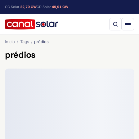
GC Solar
22,70 GW
GD Solar
49,91 GW
Início
Tags
prédios
prédios