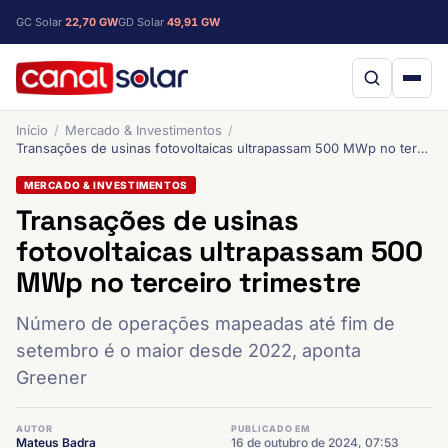
GC Solar
22,70 GW
GD Solar
49,91 GW
Início
Mercado & Investimentos
Transações de usinas fotovoltaicas ultrapassam 500 MWp no terceiro trimestre
MERCADO & INVESTIMENTOS
Transações de usinas
fotovoltaicas ultrapassam 500
MWp no terceiro trimestre
Número de operações mapeadas até fim de
setembro é o maior desde 2022, aponta
Greener
AUTOR
PUBLICADO EM
Mateus Badra
16 de outubro de 2024, 07:53