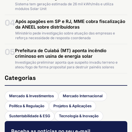
Sistema tem geração estimada de 26 mil kWh/mês e utiliza
módulos Solar Unit
04
Após apagões em SP e RJ, MME cobra fiscalização
da ANEEL sobre distribuidoras
Ministério pede investigação sobre atuação das empresas e
reforça necessidade de resposta coordenada
05
Prefeitura de Cuiabá (MT) aponta incêndio
criminoso em usina de energia solar
Investigação preliminar aponta que suspeito invadiu terreno e
ateou fogo de forma proposital para destruir painéis solares
Categorias
Mercado & Investimentos
Mercado Internacional
Política & Regulação
Projetos & Aplicações
Sustentabilidade & ESG
Tecnologia & Inovação
Receba as notícias no seu e-mail