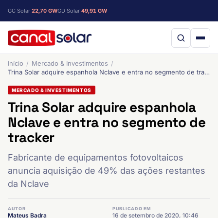
GC Solar
22,70 GW
GD Solar
49,91 GW
Início
Mercado & Investimentos
Trina Solar adquire espanhola Nclave e entra no segmento de tracker
MERCADO & INVESTIMENTOS
Trina Solar adquire espanhola
Nclave e entra no segmento de
tracker
Fabricante de equipamentos fotovoltaicos
anuncia aquisição de 49% das ações restantes
da Nclave
AUTOR
PUBLICADO EM
Mateus Badra
16 de setembro de 2020, 10:46