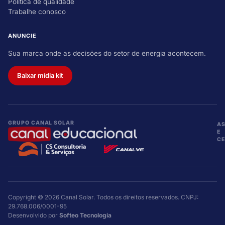
Política de qualidade
Trabalhe conosco
ANUNCIE
Sua marca onde as decisões do setor de energia acontecem.
Baixar mídia kit
GRUPO CANAL SOLAR
A
E
CE
Copyright © 2026 Canal Solar. Todos os direitos reservados. CNPJ:
29.768.006/0001-95
Desenvolvido por
Softeo Tecnologia