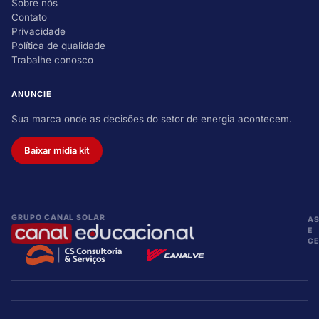
Sobre nós
Contato
Privacidade
Política de qualidade
Trabalhe conosco
ANUNCIE
Sua marca onde as decisões do setor de energia acontecem.
Baixar mídia kit
GRUPO CANAL SOLAR
A
E
CE