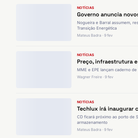
NOTÍCIAS
Governo anuncia novos 
Nogueira e Barral assumem, res
Transição Energética
Mateus Badra · 9 fev
NOTÍCIAS
Preço, infraestrutura 
MME e EPE lançam caderno de e
Wagner Freire · 9 fev
NOTÍCIAS
Techlux irá inaugurar
CD ficará próximo ao porto de S
armazenamento
Mateus Badra · 9 fev