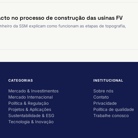
acto no processo de construção das usinas FV
nheiro da SSM explicam como funcionam as etapas de topografia,
CATEGORIAS
INSTITUCIONAL
Mercado & Investimentos
Sobre nós
Mercado Internacional
Contato
Política & Regulação
Privacidade
Projetos & Aplicações
Política de qualidade
Sustentabilidade & ESG
Trabalhe conosco
Tecnologia & Inovação