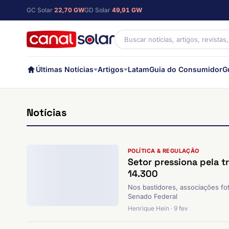
GC Solar
22,70 GW
GD Solar
49,91 GW
Últimas Notícias
Artigos
Latam
Guia do Consumidor
G
Notícias
POLÍTICA & REGULAÇÃO
Setor pressiona pela 
14.300
Nos bastidores, associações fot
Senado Federal
Henrique Hein · 9 fev