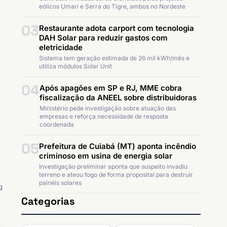
eólicos Umari e Serra do Tigre, ambos no Nordeste
03
Restaurante adota carport com tecnologia
DAH Solar para reduzir gastos com
eletricidade
Sistema tem geração estimada de 26 mil kWh/mês e
utiliza módulos Solar Unit
04
Após apagões em SP e RJ, MME cobra
fiscalização da ANEEL sobre distribuidoras
Ministério pede investigação sobre atuação das
empresas e reforça necessidade de resposta
coordenada
05
Prefeitura de Cuiabá (MT) aponta incêndio
criminoso em usina de energia solar
Investigação preliminar aponta que suspeito invadiu
terreno e ateou fogo de forma proposital para destruir
painéis solares
g
Categorias