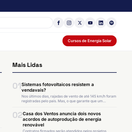
Cursos de Energia Solar
Mais Lidas
01
Sistemas fotovoltaicos resistem a
vendavais?
Nos últimos dias, rajadas de vento de até 145 km/h foram
registradas pelo país. Mas, o que garante que um…
02
Casa dos Ventos anuncia dois novos
acordos de autoprodução de energia
renovável
Contratos firmados serão atendidos pelos projetos