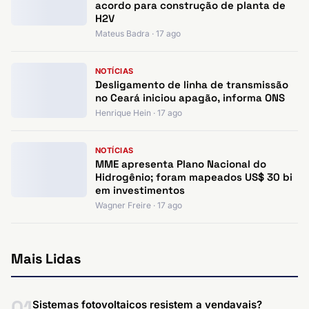
acordo para construção de planta de
H2V
Mateus Badra · 17 ago
NOTÍCIAS
Desligamento de linha de transmissão
no Ceará iniciou apagão, informa ONS
Henrique Hein · 17 ago
NOTÍCIAS
MME apresenta Plano Nacional do
Hidrogênio; foram mapeados US$ 30 bi
em investimentos
Wagner Freire · 17 ago
Mais Lidas
01
Sistemas fotovoltaicos resistem a vendavais?