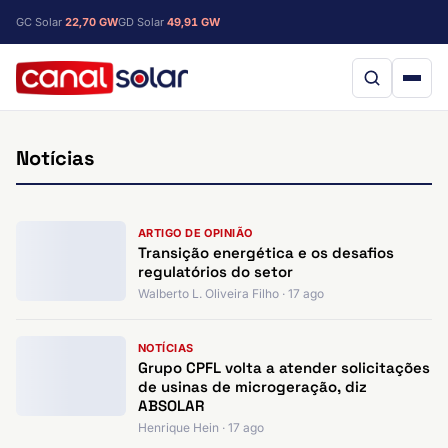
GC Solar
22,70 GW
GD Solar
49,91 GW
Notícias
ARTIGO DE OPINIÃO
Transição energética e os desafios
regulatórios do setor
Walberto L. Oliveira Filho · 17 ago
NOTÍCIAS
Grupo CPFL volta a atender solicitações
de usinas de microgeração, diz
ABSOLAR
Henrique Hein · 17 ago