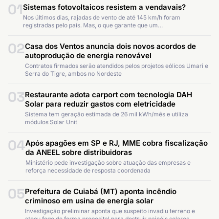
01
Sistemas fotovoltaicos resistem a vendavais?
Nos últimos dias, rajadas de vento de até 145 km/h foram
registradas pelo país. Mas, o que garante que um…
02
Casa dos Ventos anuncia dois novos acordos de
autoprodução de energia renovável
Contratos firmados serão atendidos pelos projetos eólicos Umari e
Serra do Tigre, ambos no Nordeste
03
Restaurante adota carport com tecnologia DAH
Solar para reduzir gastos com eletricidade
Sistema tem geração estimada de 26 mil kWh/mês e utiliza
módulos Solar Unit
04
Após apagões em SP e RJ, MME cobra fiscalização
da ANEEL sobre distribuidoras
Ministério pede investigação sobre atuação das empresas e
reforça necessidade de resposta coordenada
05
Prefeitura de Cuiabá (MT) aponta incêndio
criminoso em usina de energia solar
Investigação preliminar aponta que suspeito invadiu terreno e
ateou fogo de forma proposital para destruir painéis solares