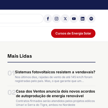
Cursos de Energia Solar
Mais Lidas
01
Sistemas fotovoltaicos resistem a vendavais?
Nos últimos dias, rajadas de vento de até 145 km/h foram
registradas pelo país. Mas, o que garante que um…
02
Casa dos Ventos anuncia dois novos acordos
de autoprodução de energia renovável
Contratos firmados serão atendidos pelos projetos eólicos
Umari e Serra do Tigre, ambos no Nordeste