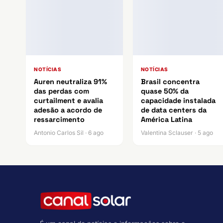
NOTÍCIAS
NOTÍCIAS
Auren neutraliza 91%
Brasil concentra
das perdas com
quase 50% da
curtailment e avalia
capacidade instalada
adesão a acordo de
de data centers da
ressarcimento
América Latina
Antonio Carlos Sil · 6 ago
Valentina Sclauser · 5 ago