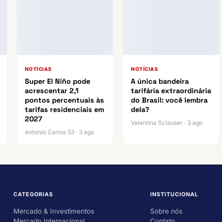
NOTÍCIAS
NOTÍCIAS
Super El Niño pode
A única bandeira
acrescentar 2,1
tarifária extraordinária
pontos percentuais às
do Brasil: você lembra
tarifas residenciais em
dela?
2027
Valentina Sclauser · 3 ago
Antonio Carlos Sil · 3 ago
CATEGORIAS
INSTITUCIONAL
Mercado & Investimentos
Sobre nós
Mercado Internacional
Contato