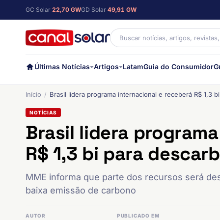
GC Solar
22,70 GW
GD Solar
49,91 GW
Últimas Notícias
Artigos
Latam
Guia do Consumidor
G
Início
Brasil lidera programa internacional e receberá R$ 1,3 b
NOTÍCIAS
Brasil lidera programa
R$ 1,3 bi para descarb
MME informa que parte dos recursos será des
baixa emissão de carbono
AUTOR
PUBLICADO EM