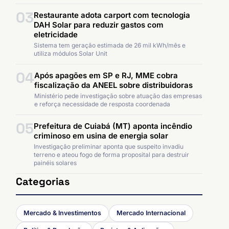
03
Restaurante adota carport com tecnologia
DAH Solar para reduzir gastos com
eletricidade
Sistema tem geração estimada de 26 mil kWh/mês e
utiliza módulos Solar Unit
04
Após apagões em SP e RJ, MME cobra
fiscalização da ANEEL sobre distribuidoras
Ministério pede investigação sobre atuação das empresas
e reforça necessidade de resposta coordenada
05
Prefeitura de Cuiabá (MT) aponta incêndio
criminoso em usina de energia solar
Investigação preliminar aponta que suspeito invadiu
terreno e ateou fogo de forma proposital para destruir
painéis solares
Categorias
Mercado & Investimentos
Mercado Internacional