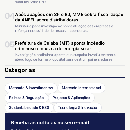
módulos Solar Unit
04
Após apagões em SP e RJ, MME cobra fiscalização
da ANEEL sobre distribuidoras
Ministério pede investigação sobre atuação das empresas e
reforça necessidade de resposta coordenada
05
Prefeitura de Cuiabá (MT) aponta incêndio
criminoso em usina de energia solar
Investigação preliminar aponta que suspeito invadiu terreno e
ateou fogo de forma proposital para destruir painéis solares
Categorias
Mercado & Investimentos
Mercado Internacional
Política & Regulação
Projetos & Aplicações
Sustentabilidade & ESG
Tecnologia & Inovação
Receba as notícias no seu e-mail