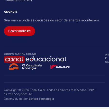
Trabalhe conosco
ANUNCIE
Sua marca onde as decisões do setor de energia acontecem.
Baixar mídia kit
GRUPO CANAL SOLAR
A
E
CE
Copyright © 2026 Canal Solar. Todos os direitos reservados. CNPJ:
29.768.006/0001-95
Desenvolvido por
Softeo Tecnologia