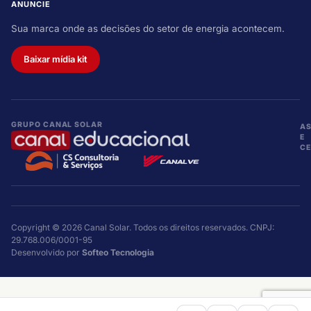
ANUNCIE
Sua marca onde as decisões do setor de energia acontecem.
Baixar mídia kit
GRUPO CANAL SOLAR
A
E
CE
Copyright © 2026 Canal Solar. Todos os direitos reservados. CNPJ:
29.768.006/0001-95
Desenvolvido por
Softeo Tecnologia