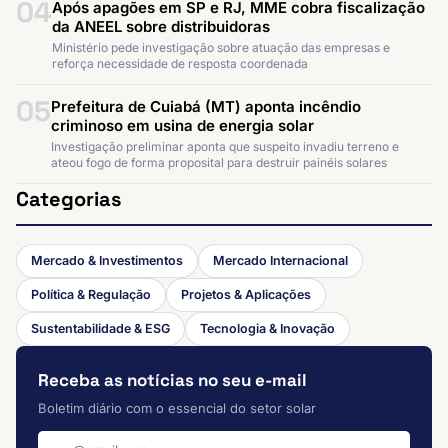
04
Após apagões em SP e RJ, MME cobra fiscalização
da ANEEL sobre distribuidoras
Ministério pede investigação sobre atuação das empresas e
reforça necessidade de resposta coordenada
05
Prefeitura de Cuiabá (MT) aponta incêndio
criminoso em usina de energia solar
Investigação preliminar aponta que suspeito invadiu terreno e
ateou fogo de forma proposital para destruir painéis solares
Categorias
Mercado & Investimentos
Mercado Internacional
Política & Regulação
Projetos & Aplicações
Sustentabilidade & ESG
Tecnologia & Inovação
Receba as notícias no seu e-mail
Boletim diário com o essencial do setor solar