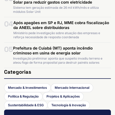
Solar para reduzir gastos com eletricidade
Sistema tem geração estimada de 26 mil kWh/mês e utiliza
módulos Solar Unit
04
Após apagões em SP e RJ, MME cobra fiscalização
da ANEEL sobre distribuidoras
Ministério pede investigação sobre atuação das empresas e
reforça necessidade de resposta coordenada
05
Prefeitura de Cuiabá (MT) aponta incêndio
criminoso em usina de energia solar
Investigação preliminar aponta que suspeito invadiu terreno e
ateou fogo de forma proposital para destruir painéis solares
Categorias
Mercado & Investimentos
Mercado Internacional
Política & Regulação
Projetos & Aplicações
Sustentabilidade & ESG
Tecnologia & Inovação