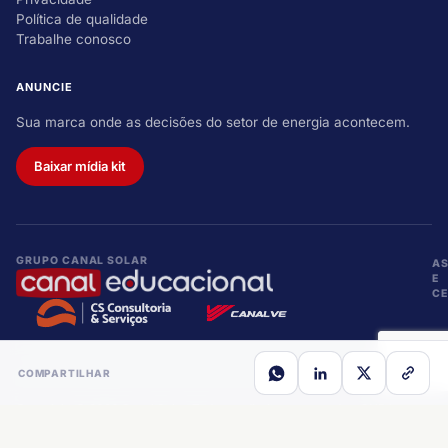
Política de qualidade
Trabalhe conosco
ANUNCIE
Sua marca onde as decisões do setor de energia acontecem.
Baixar mídia kit
GRUPO CANAL SOLAR
A
E
CE
COMPARTILHAR
Copyright © 2026 Canal Solar. Todos os direitos reservados. CNPJ:
29.768.006/0001-95
Desenvolvido por
Softeo Tecnologia