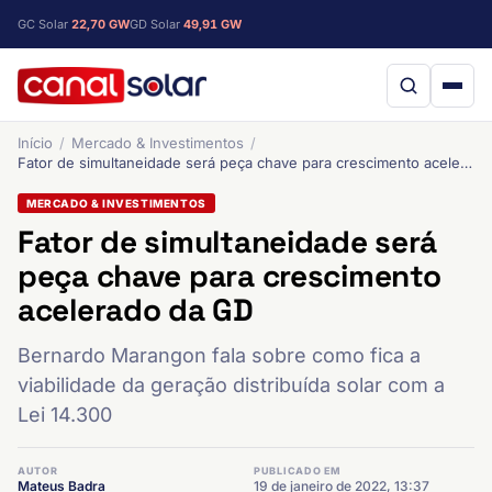
GC Solar
22,70 GW
GD Solar
49,91 GW
Início
Mercado & Investimentos
Fator de simultaneidade será peça chave para crescimento acelerado da GD
MERCADO & INVESTIMENTOS
Fator de simultaneidade será
peça chave para crescimento
acelerado da GD
Bernardo Marangon fala sobre como fica a
viabilidade da geração distribuída solar com a
Lei 14.300
AUTOR
PUBLICADO EM
Mateus Badra
19 de janeiro de 2022, 13:37