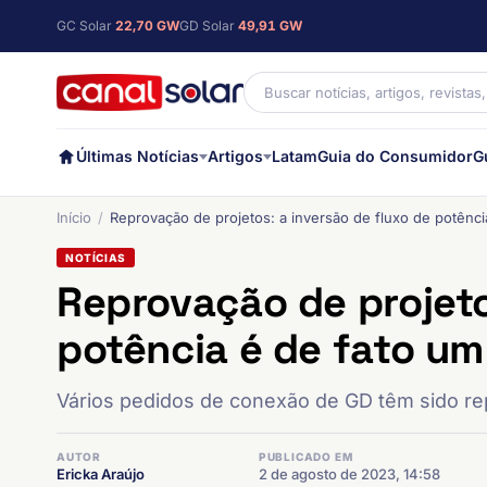
GC Solar
22,70 GW
GD Solar
49,91 GW
Últimas Notícias
Artigos
Latam
Guia do Consumidor
G
Início
Reprovação de projetos: a inversão de fluxo de potênc
NOTÍCIAS
Reprovação de projeto
potência é de fato u
Vários pedidos de conexão de GD têm sido re
AUTOR
PUBLICADO EM
Ericka Araújo
2 de agosto de 2023, 14:58