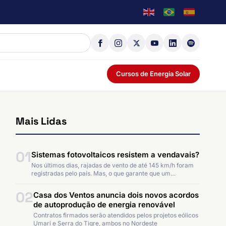
Cursos de Energia Solar
Mais Lidas
01
Sistemas fotovoltaicos resistem a vendavais?
Nos últimos dias, rajadas de vento de até 145 km/h foram
registradas pelo país. Mas, o que garante que um…
02
Casa dos Ventos anuncia dois novos acordos
de autoprodução de energia renovável
Contratos firmados serão atendidos pelos projetos eólicos
Umari e Serra do Tigre, ambos no Nordeste