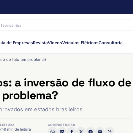
uia de Empresas
Revista
Vídeos
Veículos Elétricos
Consultoria
ia é de fato um problema?
s: a inversão de fluxo de
m problema?
provados em estados brasileiros
LEITURA
COMPARTILHAR
9 min de leitura