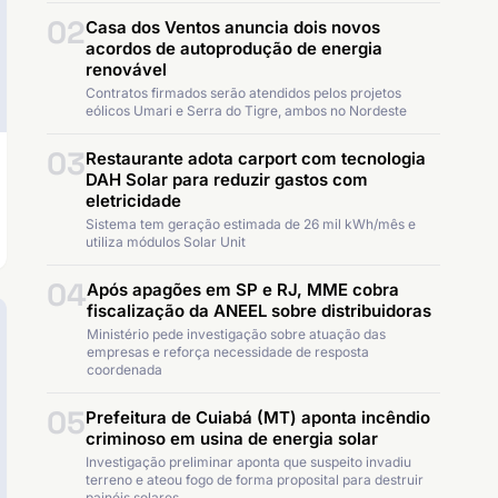
02
Casa dos Ventos anuncia dois novos
acordos de autoprodução de energia
renovável
Contratos firmados serão atendidos pelos projetos
eólicos Umari e Serra do Tigre, ambos no Nordeste
03
Restaurante adota carport com tecnologia
DAH Solar para reduzir gastos com
eletricidade
Sistema tem geração estimada de 26 mil kWh/mês e
utiliza módulos Solar Unit
04
Após apagões em SP e RJ, MME cobra
fiscalização da ANEEL sobre distribuidoras
Ministério pede investigação sobre atuação das
empresas e reforça necessidade de resposta
coordenada
05
Prefeitura de Cuiabá (MT) aponta incêndio
criminoso em usina de energia solar
Investigação preliminar aponta que suspeito invadiu
terreno e ateou fogo de forma proposital para destruir
painéis solares