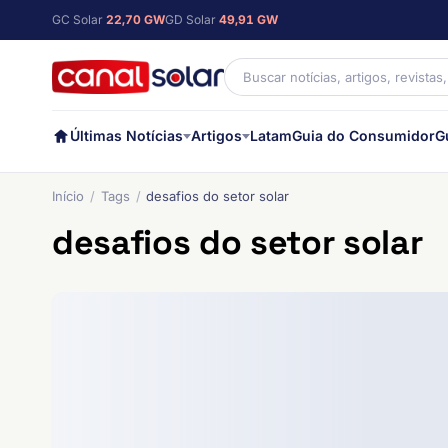
GC Solar
22,70 GW
GD Solar
49,91 GW
Últimas Notícias
Artigos
Latam
Guia do Consumidor
G
Início
Tags
desafios do setor solar
desafios do setor solar