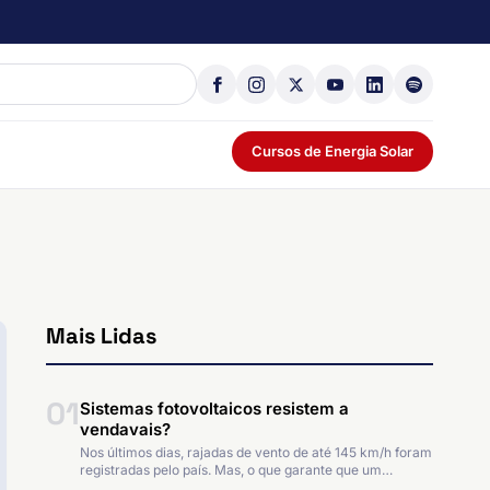
Cursos de Energia Solar
Mais Lidas
01
Sistemas fotovoltaicos resistem a
vendavais?
Nos últimos dias, rajadas de vento de até 145 km/h foram
registradas pelo país. Mas, o que garante que um…