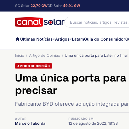
GC Solar
22,70 GW
GD Solar
49,91 GW
Últimas Notícias
Artigos
Latam
Guia do Consumidor
G
Início
Artigo de Opinião
Uma única porta para bater no final 
ARTIGO DE OPINIÃO
Uma única porta para b
precisar
Fabricante BYD oferece solução integrada par
AUTOR
PUBLICADO EM
Marcelo Taborda
12 de agosto de 2022, 18:33