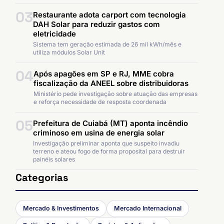
03
Restaurante adota carport com tecnologia
DAH Solar para reduzir gastos com
eletricidade
Sistema tem geração estimada de 26 mil kWh/mês e
utiliza módulos Solar Unit
04
Após apagões em SP e RJ, MME cobra
fiscalização da ANEEL sobre distribuidoras
Ministério pede investigação sobre atuação das empresas
e reforça necessidade de resposta coordenada
05
Prefeitura de Cuiabá (MT) aponta incêndio
criminoso em usina de energia solar
Investigação preliminar aponta que suspeito invadiu
terreno e ateou fogo de forma proposital para destruir
painéis solares
Categorias
Mercado & Investimentos
Mercado Internacional