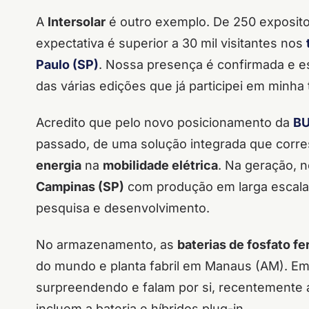
A
Intersolar
é outro exemplo. De 250 expositor
expectativa é superior a 30 mil visitantes nos
Paulo (SP)
. Nossa presença é confirmada e es
das várias edições que já participei em minha t
Acredito que pelo novo posicionamento da
BU
passado, de uma solução integrada que corr
energia
na
mobilidade elétrica
. Na geração, 
Campinas (SP)
com produção em larga escala e
pesquisa e desenvolvimento.
No armazenamento, as
baterias de fosfato fer
do mundo e planta fabril em Manaus (AM). Em
surpreendendo e falam por si, recentemente 
incluem a bateria e híbridos plug-in.