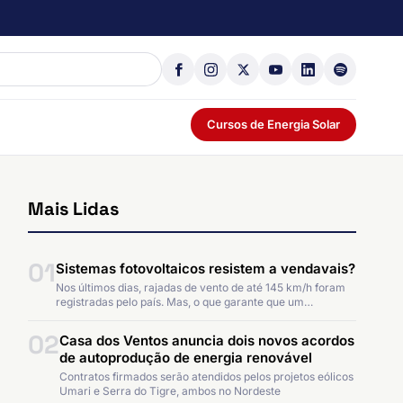
Cursos de Energia Solar
Mais Lidas
01
Sistemas fotovoltaicos resistem a vendavais?
Nos últimos dias, rajadas de vento de até 145 km/h foram
registradas pelo país. Mas, o que garante que um…
02
Casa dos Ventos anuncia dois novos acordos
de autoprodução de energia renovável
Contratos firmados serão atendidos pelos projetos eólicos
Umari e Serra do Tigre, ambos no Nordeste