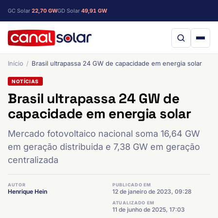
GC Solar
22,70 GW
GD Solar
49,91 GW
Início
Brasil ultrapassa 24 GW de capacidade em energia solar
NOTÍCIAS
Brasil ultrapassa 24 GW de
capacidade em energia solar
Mercado fotovoltaico nacional soma 16,64 GW
em geração distribuida e 7,38 GW em geração
centralizada
AUTOR
PUBLICADO EM
Henrique Hein
12 de janeiro de 2023, 09:28
ATUALIZADO EM
11 de junho de 2025, 17:03