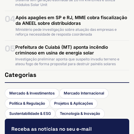
módulos Solar Unit
04
Após apagões em SP e RJ, MME cobra fiscalização
da ANEEL sobre distribuidoras
Ministério pede investigação sobre atuação das empresas e
reforça necessidade de resposta coordenada
05
Prefeitura de Cuiabá (MT) aponta incêndio
criminoso em usina de energia solar
Investigação preliminar aponta que suspeito invadiu terreno e
ateou fogo de forma proposital para destruir painéis solares
Categorias
Mercado & Investimentos
Mercado Internacional
Política & Regulação
Projetos & Aplicações
Sustentabilidade & ESG
Tecnologia & Inovação
Receba as notícias no seu e-mail