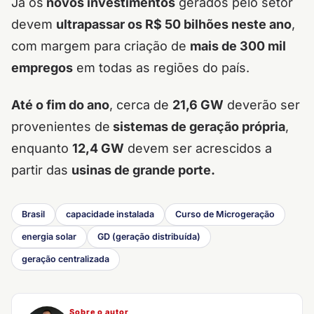
Já os
novos investimentos
gerados pelo setor
devem
ultrapassar os R$ 50 bilhões neste ano
,
com margem para criação de
mais de 300 mil
empregos
em todas as regiões do país.
Até o fim do ano
, cerca de
21,6 GW
deverão ser
provenientes de
sistemas de geração própria
,
enquanto
12,4 GW
devem ser acrescidos a
partir das
usinas de grande porte.
Brasil
capacidade instalada
Curso de Microgeração
energia solar
GD (geração distribuída)
geração centralizada
Sobre o autor