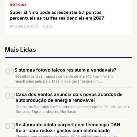
NOTÍCIAS
Super El Niño pode acrescentar 2,1 pontos
percentuais às tarifas residenciais em 2027
Antonio Carlos Sil · 3 ago
Mais Lidas
01
Sistemas fotovoltaicos resistem a vendavais?
Nos últimos dias, rajadas de vento de até 145 km/h foram
registradas pelo país. Mas, o que garante que um…
02
Casa dos Ventos anuncia dois novos acordos de
autoprodução de energia renovável
Contratos firmados serão atendidos pelos projetos eólicos Umari e
Serra do Tigre, ambos no Nordeste
03
Restaurante adota carport com tecnologia DAH
Solar para reduzir gastos com eletricidade
Sistema tem geração estimada de 26 mil kWh/mês e utiliza